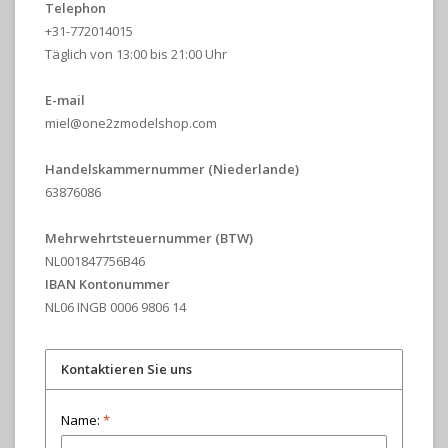
Telephon
+31-772014015
Täglich von 13:00 bis 21:00 Uhr
E-mail
miel@one2zmodelshop.com
Handelskammernummer (Niederlande)
63876086
Mehrwehrtsteuernummer
(BTW)
NL001847756B46
IBAN Kontonummer
NL06 INGB 0006 9806 14
Kontaktieren Sie uns
Name:
*