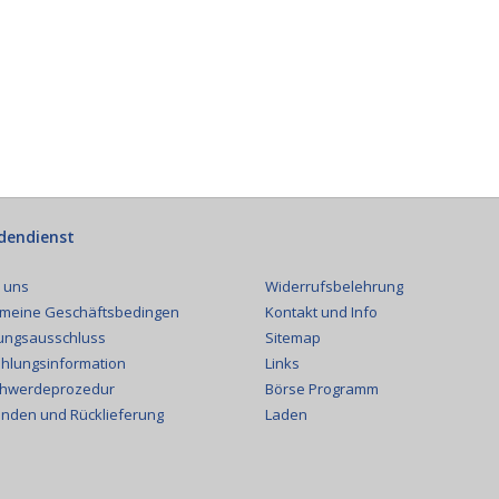
dendienst
Widerrufsbelehrung
 uns
Kontakt und Info
emeine Geschäftsbedingen
Sitemap
ungsausschluss
Links
hlungsinformation
Börse Programm
hwerdeprozedur
Laden
nden und Rücklieferung