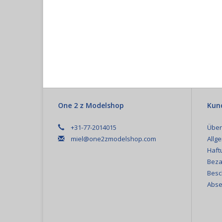
One 2 z Modelshop
Kun
+31-77-2014015
Über
miel@one2zmodelshop.com
Allg
Haft
Beza
Besc
Abse