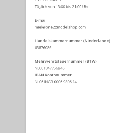
Täglich von 13:00 bis 21:00 Uhr
E-mail
miel@one2zmodelshop.com
Handelskammernummer (Niederlande)
63876086
Mehrwehrtsteuernummer
(BTW)
NL001847756B46
IBAN Kontonummer
NL06 INGB 0006 9806 14