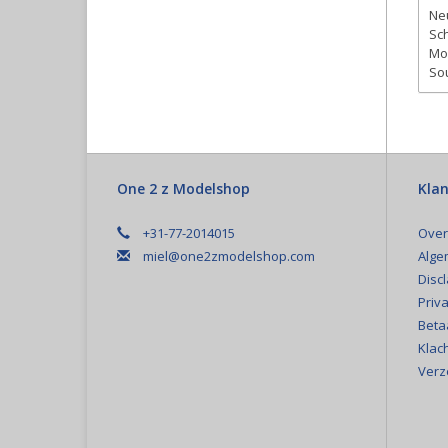
Neu
Sch
Mo
So
One 2 z Modelshop
Klan
+31-77-2014015
Over
miel@one2zmodelshop.com
Alge
Disc
Priva
Beta
Klac
Verz