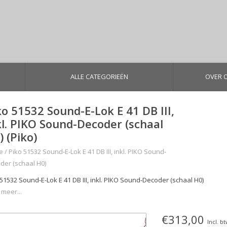
ALLE CATEGORIEËN
OVER 
ko 51532 Sound-E-Lok E 41 DB III,
kl. PIKO Sound-Decoder (schaal
) (Piko)
e
/
Piko 51532 Sound-E-Lok E 41 DB III, inkl. PIKO Sound-
der (schaal H0)
51532 Sound-E-Lok E 41 DB III, inkl. PIKO Sound-Decoder (schaal H0)
 meer...
€313,00
Incl. b