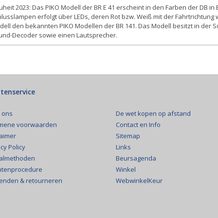
heit 2023: Das PIKO Modell der BR E 41 erscheint in den Farben der DB in E
lusslampen erfolgt über LEDs, deren Rot bzw. Weiß mit der Fahrtrichtung 
dell den bekannten PIKO Modellen der BR 141. Das Modell besitzt in der
und-Decoder sowie einen Lautsprecher.
tenservice
De wet kopen op afstand
 ons
Contact en Info
mene voorwaarden
Sitemap
laimer
Links
cy Policy
Beursagenda
almethoden
Winkel
htenprocedure
WebwinkelKeur
enden & retourneren