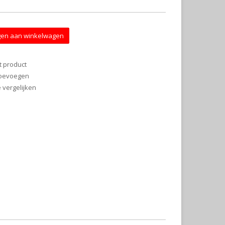
en aan winkelwagen
t product
 toevoegen
vergelijken