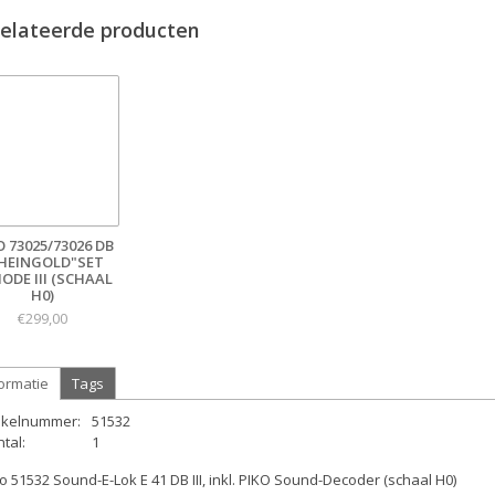
elateerde producten
O 73025/73026 DB
HEINGOLD"SET
IODE III (SCHAAL
H0)
€299,00
ormatie
Tags
tikelnummer:
51532
tal:
1
o 51532 Sound-E-Lok E 41 DB III, inkl. PIKO Sound-Decoder (schaal H0)