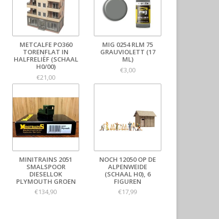
METCALFE PO360
MIG 0254 RLM 75
TORENFLAT IN
GRAUVIOLETT (17
HALFRELIËF (SCHAAL
ML)
H0/00)
€3,00
€21,00
MINITRAINS 2051
NOCH 12050 OP DE
SMALSPOOR
ALPENWEIDE
DIESELLOK
(SCHAAL H0), 6
PLYMOUTH GROEN
FIGUREN
€134,90
€17,99