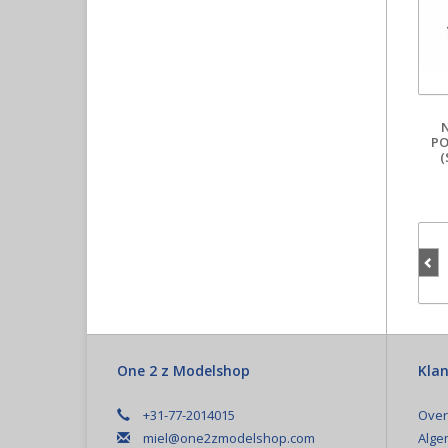
PO
(
One 2 z Modelshop
Klan
+31-77-2014015
Over
miel@one2zmodelshop.com
Alge