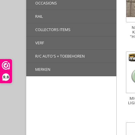
OCCASIONS
RAIL
N
COLLECTORS ITEMS
K
"
VERF
R/C AUTO'S + TOEBEHOREN
MERKEN
9,6
MI
LI