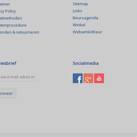
Sitemap
laimer
Links
cy Policy
Beursagenda
almethoden
Winkel
htenprocedure
WebwinkelKeur
enden & retourneren
uwsbrief
Socialmedia
onneer