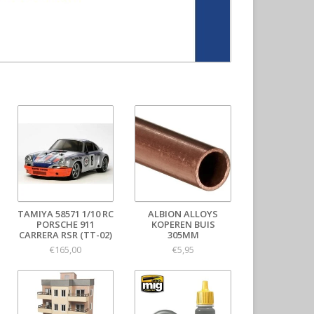
TAMIYA 58571 1/10 RC
ALBION ALLOYS
PORSCHE 911
KOPEREN BUIS
CARRERA RSR (TT-02)
305MM
€165,00
€5,95