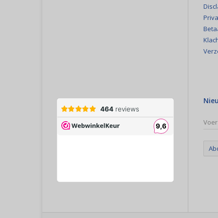
Disc
Priva
Beta
Klac
Verz
Nie
Ab