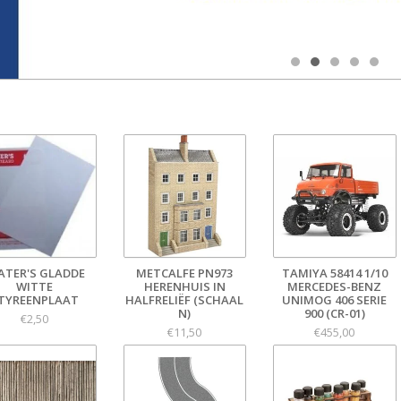
ATER'S GLADDE
METCALFE PN973
TAMIYA 58414 1/10
WITTE
HERENHUIS IN
MERCEDES-BENZ
TYREENPLAAT
HALFRELIËF (SCHAAL
UNIMOG 406 SERIE
N)
900 (CR-01)
€2,50
€11,50
€455,00