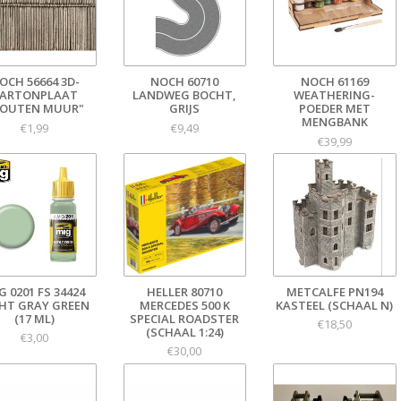
OCH 56664 3D-
NOCH 60710
NOCH 61169
ARTONPLAAT
LANDWEG BOCHT,
WEATHERING-
HOUTEN MUUR"
GRIJS
POEDER MET
MENGBANK
€1,99
€9,49
€39,99
G 0201 FS 34424
HELLER 80710
METCALFE PN194
GHT GRAY GREEN
MERCEDES 500 K
KASTEEL (SCHAAL N)
(17 ML)
SPECIAL ROADSTER
€18,50
(SCHAAL 1:24)
€3,00
€30,00