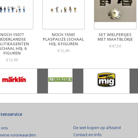
NOCH 15077
NOCH 15561
SET WIELPERSJES
NEDERLANDSE
PLASPAUZE (SCHAAL
MET MAATBLOKJE
LITIEAGENTEN
H0), 6 FIGUREN
€47,50
SCHAAL H0), 6
€12,49
FIGUREN
€13,99
tenservice
De wet kopen op afstand
 ons
Contact en Info
mene voorwaarden