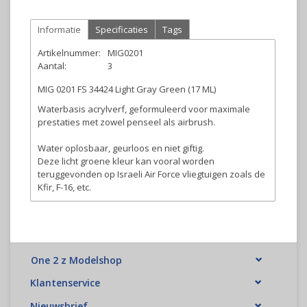
Informatie
Specificaties
Tags
Artikelnummer:
MIG0201
Aantal:
3
MIG 0201 FS 34424 Light Gray Green (17 ML)
Waterbasis acrylverf, geformuleerd voor maximale
prestaties met zowel penseel als airbrush.
Water oplosbaar, geurloos en niet giftig.
Deze licht groene kleur kan vooral worden
teruggevonden op Israeli Air Force vliegtuigen zoals de
Kfir, F-16, etc.
One 2 z Modelshop
Klantenservice
Nieuwsbrief