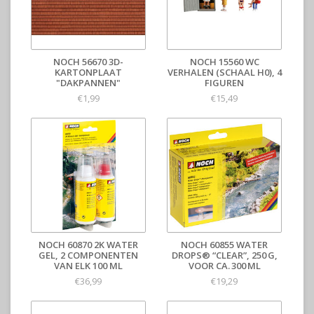
NOCH 56670 3D-
NOCH 15560 WC
KARTONPLAAT
VERHALEN (SCHAAL H0), 4
"DAKPANNEN"
FIGUREN
€1,99
€15,49
NOCH 60870 2K WATER
NOCH 60855 WATER
GEL, 2 COMPONENTEN
DROPS® “CLEAR”, 250 G,
VAN ELK 100 ML
VOOR CA. 300 ML
€36,99
€19,29