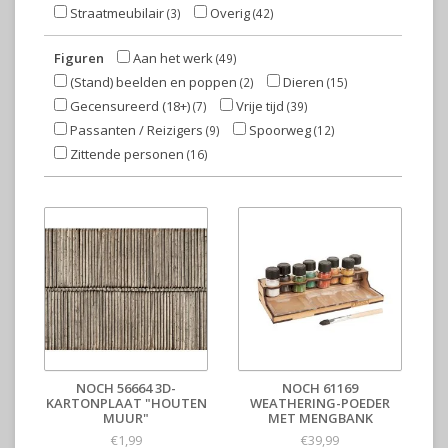
Straatmeubilair
Overig
(3)
(42)
Figuren
Aan het werk
(49)
(Stand) beelden en poppen
Dieren
(2)
(15)
Gecensureerd (18+)
Vrije tijd
(7)
(39)
Passanten / Reizigers
Spoorweg
(9)
(12)
Zittende personen
(16)
NOCH 56664 3D-
NOCH 61169
KARTONPLAAT "HOUTEN
WEATHERING-POEDER
MUUR"
MET MENGBANK
€1,99
€39,99