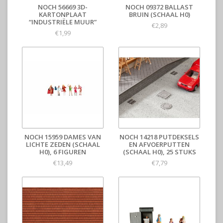
NOCH 56669 3D-
NOCH 09372 BALLAST
KARTONPLAAT
BRUIN (SCHAAL H0)
“INDUSTRIËLE MUUR”
€2,89
€1,99
NOCH 15959 DAMES VAN
NOCH 14218 PUTDEKSELS
LICHTE ZEDEN (SCHAAL
EN AFVOERPUTTEN
H0), 6 FIGUREN
(SCHAAL H0), 25 STUKS
€13,49
€7,79