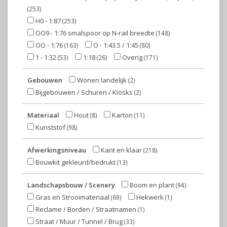
(253)
H0 - 1:87
(253)
OO9 - 1:76 smalspoor op N-rail breedte
(148)
OO - 1:76
O - 1:43.5 / 1:45
(163)
(80)
1 - 1:32
1:18
Overig
(53)
(26)
(171)
Gebouwen
Wonen landelijk
(2)
Bijgebouwen / Schuren / Kiosks
(2)
Materiaal
Hout
Karton
(8)
(11)
Kunststof
(98)
Afwerkingsniveau
Kant en klaar
(218)
Bouwkit gekleurd/bedrukt
(13)
Landschapsbouw / Scenery
Boom en plant
(94)
Gras en Strooimateriaal
Hekwerk
(69)
(1)
Reclame / Borden / Straatnamen
(1)
Straat / Muur / Tunnel / Brug
(33)