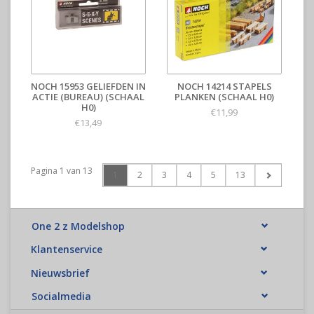
NOCH 15953 GELIEFDEN IN
NOCH 14214 STAPELS
ACTIE (BUREAU) (SCHAAL
PLANKEN (SCHAAL H0)
H0)
€11,99
€13,49
Pagina 1 van 13
1
2
3
4
5
13
One 2 z Modelshop
Klantenservice
Nieuwsbrief
Socialmedia