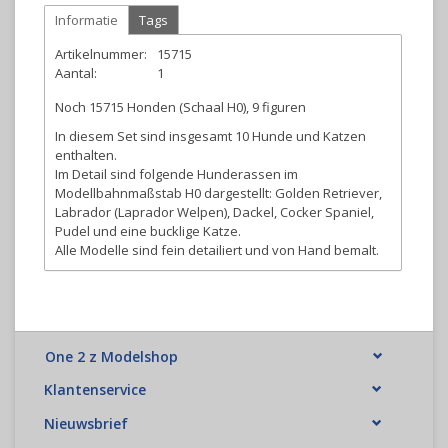
Informatie
Tags
Artikelnummer:
15715
Aantal:
1
Noch 15715 Honden (Schaal H0), 9 figuren
In diesem Set sind insgesamt 10 Hunde und Katzen
enthalten.
Im Detail sind folgende Hunderassen im
Modellbahnmaßstab H0 dargestellt: Golden Retriever,
Labrador (Laprador Welpen), Dackel, Cocker Spaniel,
Pudel und eine bucklige Katze.
Alle Modelle sind fein detailiert und von Hand bemalt.
One 2 z Modelshop
Klantenservice
Nieuwsbrief