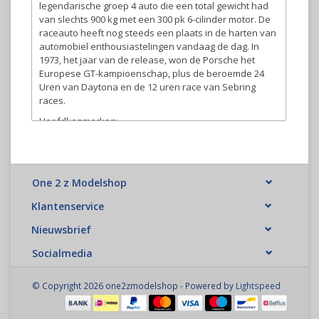
legendarische groep 4 auto die een total gewicht had
van slechts 900 kg met een 300 pk 6-cilinder motor. De
raceauto heeft nog steeds een plaats in de harten van
automobiel enthousiastelingen vandaag de dag. In
1973, het jaar van de release, won de Porsche het
Europese GT-kampioenschap, plus de beroemde 24
Uren van Daytona en de 12 uren race van Sebring
races.
Hoofdkenmerken:
Wielblokken met de vorm van een remschijf geven
het chassis een zeer realistisch uiterlijk.
Onafhankelijke ophanging uitgevoerd met dubbele
draagarmen, frictiedempers en L/R identieke
One 2 z Modelshop
draagarmen en uprights voor gemakkelijke montage
en onderhoud.
Klantenservice
Zowel de motor als de accu zijn in de lengterichting
Nieuwsbrief
geplaatst in het ABS-kunststof chassis voor een
uitstekende balans.
Socialmedia
Montage van de uprights kan aangepast worden
om 4 mm extra grondspeling te verkrijgen voor rally
racing.
© Copyright 2026 one2zmodelshop - Powered by
Lightspeed
Specificaties & kenmerken:
Schaal: 1/10