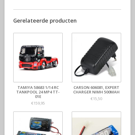
Gerelateerde producten
TAMIYA 58683 1/14 RC
CARSON 606081, EXPERT
TANKPOOL 24 MP4 TT-
CHARGER NIMH 500MAH
01E
€15,50
€159,95