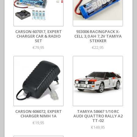
CARSON 607017, EXPERT
933006 RACINGPACK X-
CHARGER CAR & RADIO
CELL 3,0 AH 7,2V TAMIYA
SET
STEKKER
€79,95
€22,95
CARSON 606072, EXPERT
TAMIYA 58667 1/10 RC
CHARGER NIMH 1A
AUDI QUATTRO RALLY A2
TT-02
€19,95
€149,95