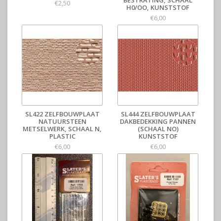
€2,50
H0/OO, KUNSTSTOF
€6,00
SL422 ZELFBOUWPLAAT
SL444 ZELFBOUWPLAAT
NATUURSTEEN
DAKBEDEKKING PANNEN
METSELWERK, SCHAAL N,
(SCHAAL NO)
PLASTIC
KUNSTSTOF
€6,00
€6,00