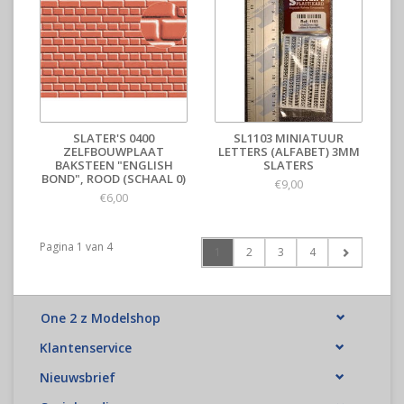
SLATER'S 0400
SL1103 MINIATUUR
ZELFBOUWPLAAT
LETTERS (ALFABET) 3MM
BAKSTEEN "ENGLISH
SLATERS
BOND", ROOD (SCHAAL 0)
€9,00
€6,00
Pagina 1 van 4
1
2
3
4
One 2 z Modelshop
Klantenservice
Nieuwsbrief