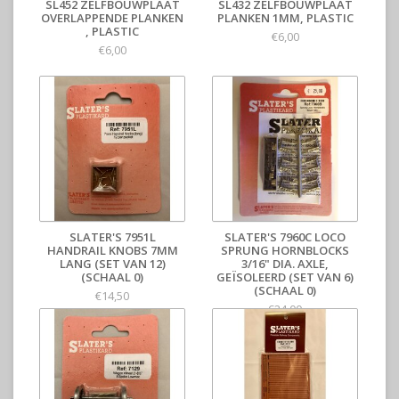
SL452 ZELFBOUWPLAAT
SL432 ZELFBOUWPLAAT
OVERLAPPENDE PLANKEN
PLANKEN 1MM, PLASTIC
, PLASTIC
€6,00
€6,00
SLATER'S 7951L
SLATER'S 7960C LOCO
HANDRAIL KNOBS 7MM
SPRUNG HORNBLOCKS
LANG (SET VAN 12)
3/16" DIA. AXLE,
(SCHAAL 0)
GEÏSOLEERD (SET VAN 6)
(SCHAAL 0)
€14,50
€24,00