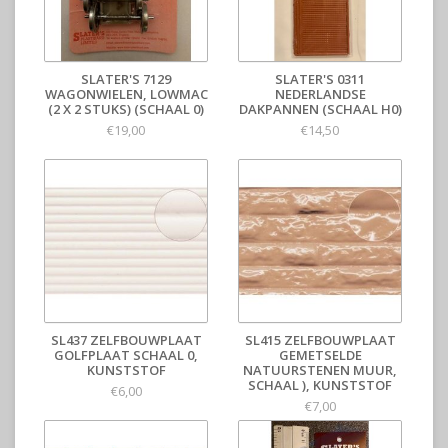
SLATER'S 7129
SLATER'S 0311
WAGONWIELEN, LOWMAC
NEDERLANDSE
(2 X 2 STUKS) (SCHAAL 0)
DAKPANNEN (SCHAAL H0)
€19,00
€14,50
SL437 ZELFBOUWPLAAT
SL415 ZELFBOUWPLAAT
GOLFPLAAT SCHAAL 0,
GEMETSELDE
KUNSTSTOF
NATUURSTENEN MUUR,
SCHAAL ), KUNSTSTOF
€6,00
€7,00