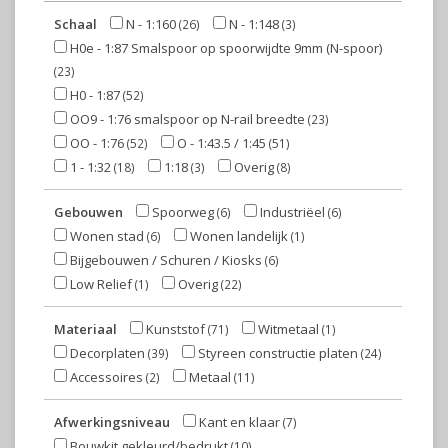
Schaal
N - 1:160
N - 1:148
(26)
(3)
H0e - 1:87 Smalspoor op spoorwijdte 9mm (N-spoor)
(23)
H0 - 1:87
(52)
OO9 - 1:76 smalspoor op N-rail breedte
(23)
OO - 1:76
O - 1:43.5 / 1:45
(52)
(51)
1 - 1:32
1:18
Overig
(18)
(3)
(8)
Gebouwen
Spoorweg
Industriëel
(6)
(6)
Wonen stad
Wonen landelijk
(6)
(1)
Bijgebouwen / Schuren / Kiosks
(6)
Low Relief
Overig
(1)
(22)
Materiaal
Kunststof
Witmetaal
(71)
(1)
Decorplaten
Styreen constructie platen
(39)
(24)
Accessoires
Metaal
(2)
(11)
Afwerkingsniveau
Kant en klaar
(7)
Bouwkit gekleurd/bedrukt
(10)