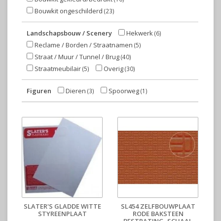
Bouwkit ongeschilderd
(23)
Landschapsbouw / Scenery
Hekwerk
(6)
Reclame / Borden / Straatnamen
(5)
Straat / Muur / Tunnel / Brug
(40)
Straatmeubilair
Overig
(5)
(30)
Figuren
Dieren
Spoorweg
(3)
(1)
SLATER'S GLADDE WITTE
SL454 ZELFBOUWPLAAT
STYREENPLAAT
RODE BAKSTEEN
BESTRATING, SCHAAL