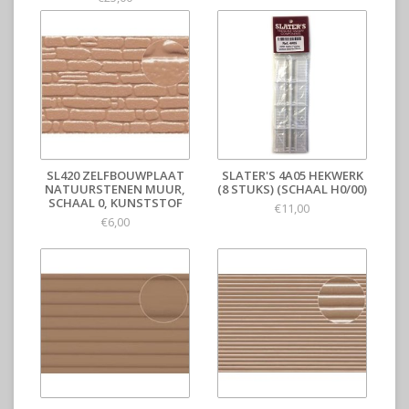
SL420 ZELFBOUWPLAAT
SLATER'S 4A05 HEKWERK
NATUURSTENEN MUUR,
(8 STUKS) (SCHAAL H0/00)
SCHAAL 0, KUNSTSTOF
€11,00
€6,00