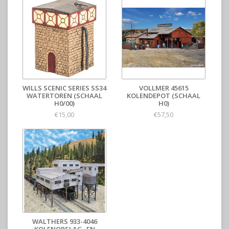
WILLS SCENIC SERIES SS34
VOLLMER 45615
WATERTOREN (SCHAAL
KOLENDEPOT (SCHAAL
H0/00)
H0)
€15,00
€57,50
WALTHERS 933-4046