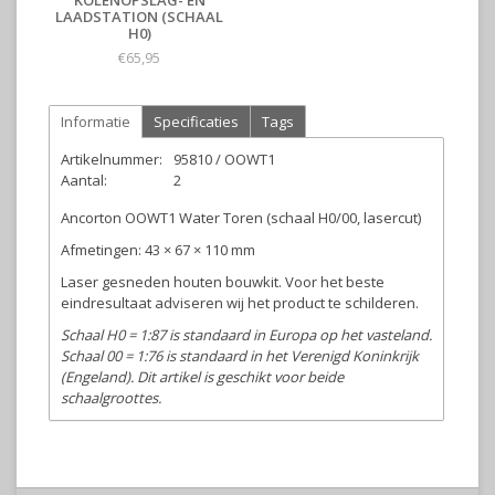
KOLENOPSLAG- EN
LAADSTATION (SCHAAL
H0)
€65,95
Informatie
Specificaties
Tags
Artikelnummer:
95810 / OOWT1
Aantal:
2
Ancorton OOWT1 Water Toren (schaal H0/00, lasercut)
Afmetingen: 43 × 67 × 110 mm
Laser gesneden houten bouwkit. Voor het beste
eindresultaat adviseren wij het product te schilderen.
Schaal H0 = 1:87 is standaard in Europa op het vasteland.
Schaal 00 = 1:76 is standaard in het Verenigd Koninkrijk
(Engeland). Dit artikel is geschikt voor beide
schaalgroottes.