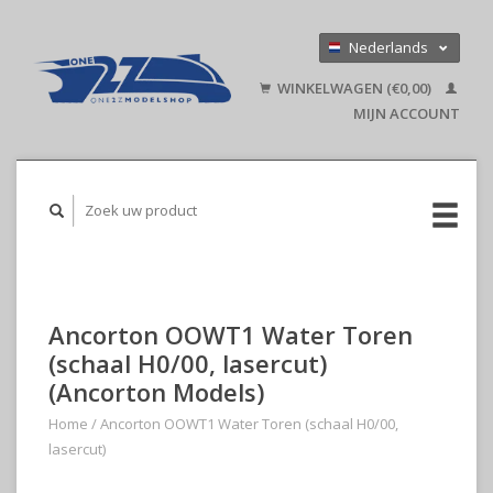
Nederlands
Deutsch
WINKELWAGEN (€0,00)
English
MIJN ACCOUNT
Ancorton OOWT1 Water Toren
(schaal H0/00, lasercut)
(Ancorton Models)
Home
/
Ancorton OOWT1 Water Toren (schaal H0/00,
lasercut)