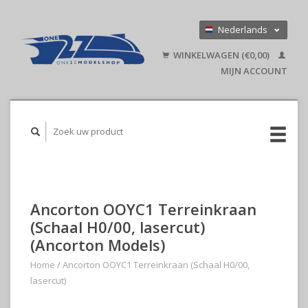
Nederlands
Deutsch
WINKELWAGEN (€0,00)
English
MIJN ACCOUNT
Ancorton OOYC1 Terreinkraan
(Schaal H0/00, lasercut)
(Ancorton Models)
Home
/
Ancorton OOYC1 Terreinkraan (Schaal H0/00,
lasercut)