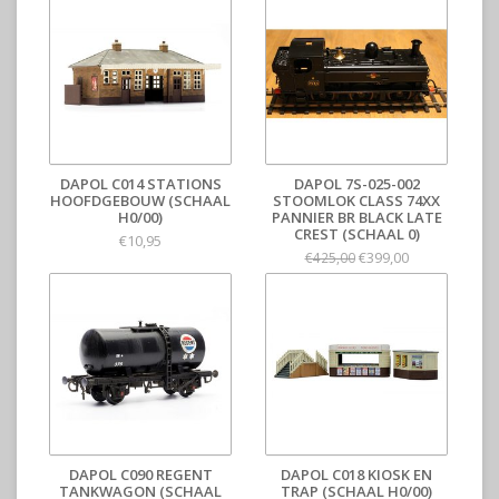
DAPOL C014 STATIONS
DAPOL 7S-025-002
HOOFDGEBOUW (SCHAAL
STOOMLOK CLASS 74XX
H0/00)
PANNIER BR BLACK LATE
CREST (SCHAAL 0)
€10,95
€399,00
€425,00
DAPOL C090 REGENT
DAPOL C018 KIOSK EN
TANKWAGON (SCHAAL
TRAP (SCHAAL H0/00)