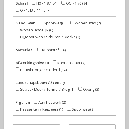
Schaal
H0 - 1:87
OO - 1:76
(34)
(34)
O - 1:43.5 / 1:45
(7)
Gebouwen
Spoorweg
Wonen stad
(6)
(2)
Wonen landelijk
(6)
Bijgebouwen / Schuren / Kiosks
(3)
Materiaal
Kunststof
(34)
Afwerkingsniveau
Kant en klaar
(7)
Bouwkit ongeschilderd
(34)
Landschapsbouw / Scenery
Straat / Muur / Tunnel / Brug
Overig
(1)
(3)
Figuren
Aan het werk
(2)
Passanten / Reizigers
Spoorweg
(1)
(2)