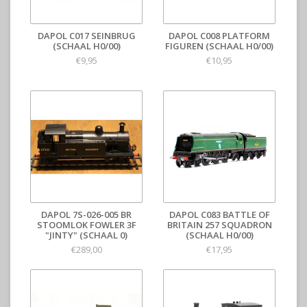
DAPOL C017 SEINBRUG
DAPOL C008 PLATFORM
(SCHAAL H0/00)
FIGUREN (SCHAAL H0/00)
€9,95
€10,95
DAPOL 7S-026-005 BR
DAPOL C083 BATTLE OF
STOOMLOK FOWLER 3F
BRITAIN 257 SQUADRON
"JINTY" (SCHAAL 0)
(SCHAAL H0/00)
€289,00
€17,95