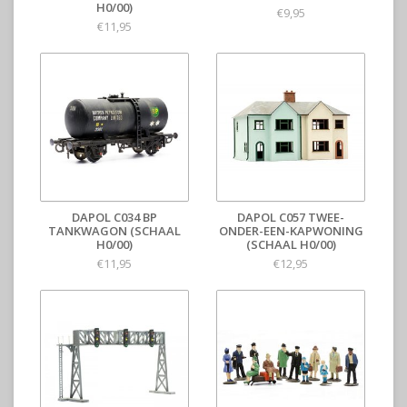
H0/00)
€9,95
€11,95
DAPOL C034 BP
DAPOL C057 TWEE-
TANKWAGON (SCHAAL
ONDER-EEN-KAPWONING
H0/00)
(SCHAAL H0/00)
€11,95
€12,95