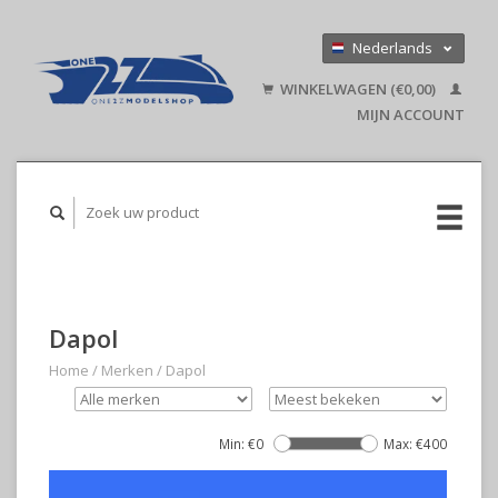
Nederlands
Deutsch
WINKELWAGEN (€0,00)
English
MIJN ACCOUNT
Dapol
Home
/
Merken
/
Dapol
Min: €
0
Max: €
400