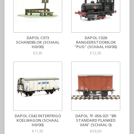
DAPOL C073
DAPOL C026
SCHANDBLOK (SCHAAL
RANGEERSTOOMLOK
H0/00)
"PUG" (SCHAAL H0/00)
€3,95
€12,95
DAPOL C042 INTERFRIGO
DAPOL 7F-056-021 "BR
KOELWAGON (SCHAAL
STANDARD PLANKED
H0/00)
VAN" (SCHAAL 0)
€11,95
€59,00