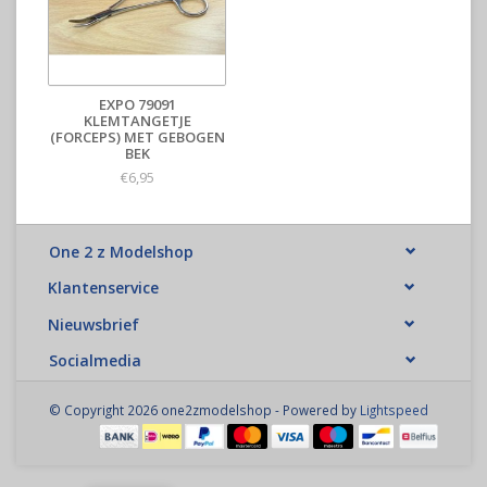
EXPO 79091
KLEMTANGETJE
(FORCEPS) MET GEBOGEN
BEK
€6,95
One 2 z Modelshop
Klantenservice
Nieuwsbrief
Socialmedia
© Copyright 2026 one2zmodelshop - Powered by
Lightspeed