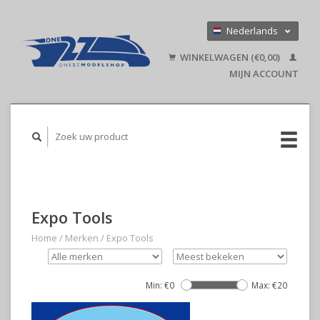
Nederlands
Deutsch
WINKELWAGEN (€0,00)
English
MIJN ACCOUNT
Expo Tools
Home
/
Merken
/
Expo Tools
Min: €
0
Max: €
20