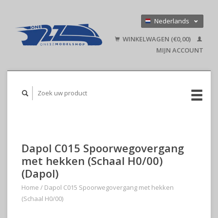
Nederlands
Deutsch
WINKELWAGEN (€0,00)
English
MIJN ACCOUNT
Dapol C015 Spoorwegovergang
met hekken (Schaal H0/00)
(Dapol)
Home
/
Dapol C015 Spoorwegovergang met hekken
(Schaal H0/00)