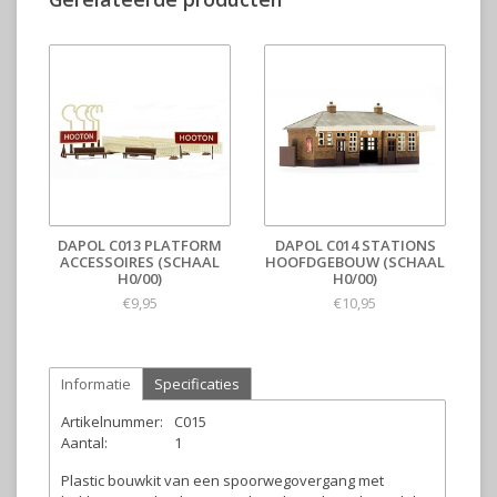
DAPOL C013 PLATFORM
DAPOL C014 STATIONS
ACCESSOIRES (SCHAAL
HOOFDGEBOUW (SCHAAL
H0/00)
H0/00)
€9,95
€10,95
Informatie
Specificaties
Artikelnummer:
C015
Aantal:
1
Plastic bouwkit van een spoorwegovergang met