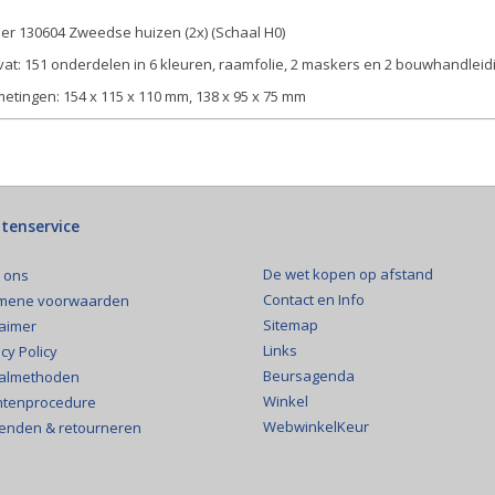
ler 130604 Zweedse huizen (2x) (Schaal H0)
at: 151 onderdelen in 6 kleuren, raamfolie, 2 maskers en 2 bouwhandleid
etingen: 154 x 115 x 110 mm, 138 x 95 x 75 mm
tenservice
De wet kopen op afstand
 ons
Contact en Info
mene voorwaarden
Sitemap
laimer
Links
cy Policy
Beursagenda
almethoden
Winkel
htenprocedure
WebwinkelKeur
enden & retourneren