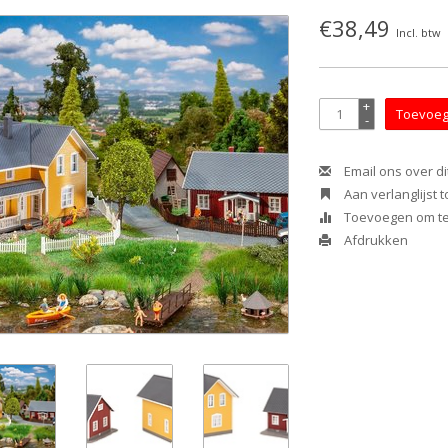
€38,49
Incl. btw
+
Toevoeg
-
Email ons over di
Aan verlanglijst
Toevoegen om te 
Afdrukken