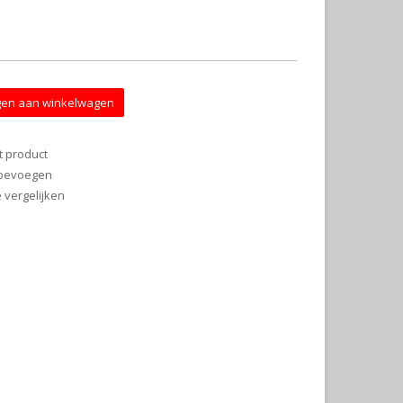
en aan winkelwagen
t product
 toevoegen
vergelijken