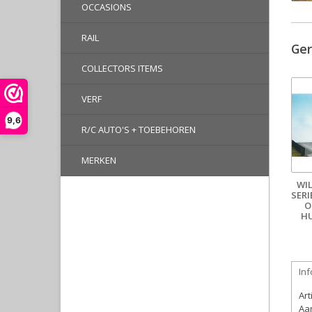
OCCASIONS
RAIL
Ger
COLLECTORS ITEMS
VERF
9,6
R/C AUTO'S + TOEBEHOREN
MERKEN
WI
SERI
O
HU
Inf
Ar
Aan