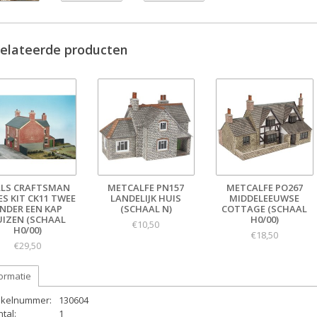
elateerde producten
LLS CRAFTSMAN
METCALFE PN157
METCALFE PO267
ES KIT CK11 TWEE
LANDELIJK HUIS
MIDDELEEUWSE
NDER EEN KAP
(SCHAAL N)
COTTAGE (SCHAAL
IZEN (SCHAAL
H0/00)
€10,50
H0/00)
€18,50
€29,50
ormatie
tikelnummer:
130604
tal:
1