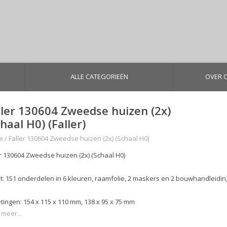
ALLE CATEGORIEËN
OVER 
ller 130604 Zweedse huizen (2x)
haal H0) (Faller)
e
/
Faller 130604 Zweedse huizen (2x) (Schaal H0)
er 130604 Zweedse huizen (2x) (Schaal H0)
t: 151 onderdelen in 6 kleuren, raamfolie, 2 maskers en 2 bouwhandleidin
tingen: 154 x 115 x 110 mm, 138 x 95 x 75 mm
 meer...