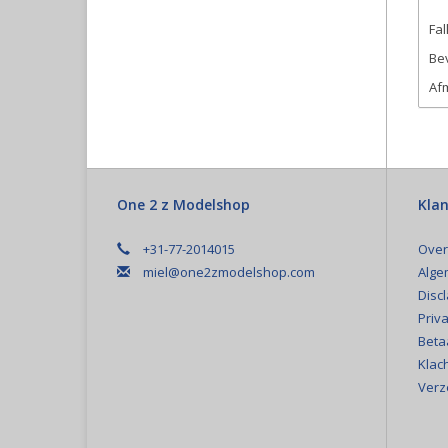
Fal
Bev
Afm
One 2 z Modelshop
Klan
+31-77-2014015
Over
miel@one2zmodelshop.com
Alge
Disc
Priva
Beta
Klac
Verz