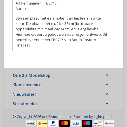
Artikelnummer:
FBS715
Aantal:
4
Styreen plaat met een motief van leisteen in witte
kleur. De plaat meet ca. 26 x 36 cm (bruikbare
oppervlakte minimaal 24x34 cm) en is erg flexibel.
Hiermee creëert u gebouwen naar eigen ontwerp. Dit
betreft typenummer FBS715 van South Eastern
Finecast.
One 2 z Modelshop
Klantenservice
Nieuwsbrief
Socialmedia
© Copyright 2026 one2zmodelshop - Powered by
Lightspeed