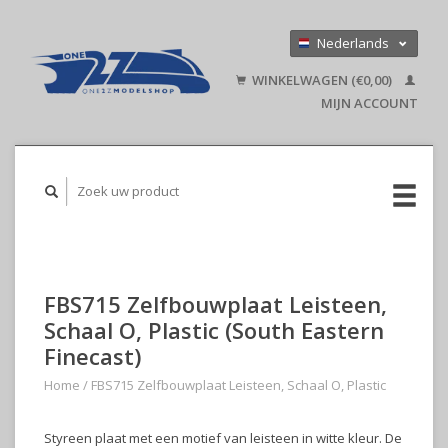
Nederlands
Deutsch
WINKELWAGEN (€0,00)
English
MIJN ACCOUNT
FBS715 Zelfbouwplaat Leisteen,
Schaal O, Plastic (South Eastern
Finecast)
Home
/
FBS715 Zelfbouwplaat Leisteen, Schaal O, Plastic
Styreen plaat met een motief van leisteen in witte kleur. De