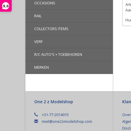
OCCASIONS
Ar
9,6
Aan
RAIL
Hum
COLLECTORS ITEMS
VERF
R/C AUTO'S + TOEBEHOREN
MERKEN
One 2 z Modelshop
Klan
+31-77-2014015
Over
miel@one2zmodelshop.com
Alge
Disc