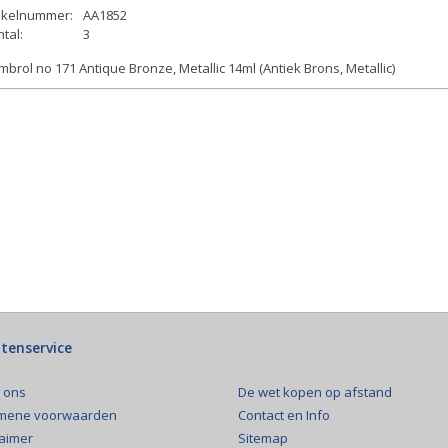
tikelnummer:
AA1852
tal:
3
brol no 171 Antique Bronze, Metallic 14ml (Antiek Brons, Metallic)
tenservice
De wet kopen op afstand
 ons
Contact en Info
mene voorwaarden
Sitemap
laimer