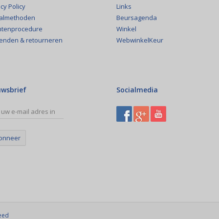
Links
cy Policy
Beursagenda
almethoden
Winkel
htenprocedure
WebwinkelKeur
enden & retourneren
uwsbrief
Socialmedia
onneer
eed