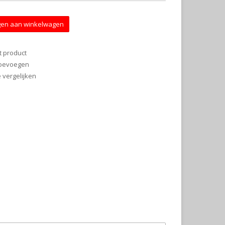
en aan winkelwagen
t product
 toevoegen
vergelijken