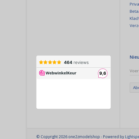
Priva
Beta
Klac
Verz
Nie
Ab
© Copyright 2026 one2zmodelshop - Powered by
Lightsp