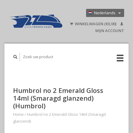
Nederlands
Deutsch
WINKELWAGEN (€0,00)
English
MIJN ACCOUNT
Humbrol no 2 Emerald Gloss
14ml (Smaragd glanzend)
(Humbrol)
Home
/
Humbrol no 2 Emerald Gloss 14ml (Smaragd
glanzend)