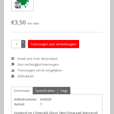
€3,50
Incl. btw
+
Toevoegen aan winkelwagen
-
Email ons over dit product
Aan verlanglijst toevoegen
Toevoegen om te vergelijken
Afdrukken
Informatie
Specificaties
Tags
Artikelnummer:
AA0028
Aantal:
1
Humbrol no 2 Emerald Gloss 14ml (Smaragd glanzend)