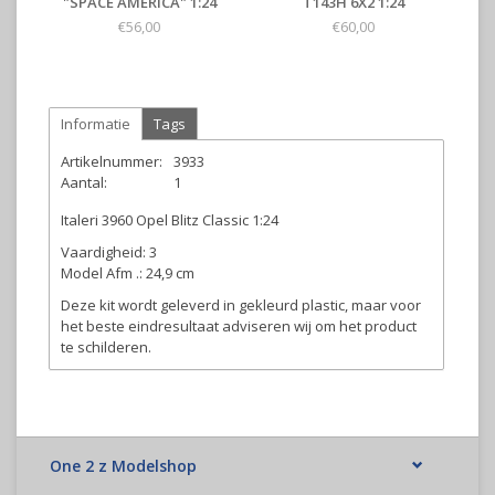
"SPACE AMERICA" 1:24
T143H 6X2 1:24
€56,00
€60,00
Informatie
Tags
Artikelnummer:
3933
Aantal:
1
Italeri 3960 Opel Blitz Classic 1:24
Vaardigheid: 3
Model Afm .: 24,9 cm
Deze kit wordt geleverd in gekleurd plastic, maar voor
het beste eindresultaat adviseren wij om het product
te schilderen.
One 2 z Modelshop