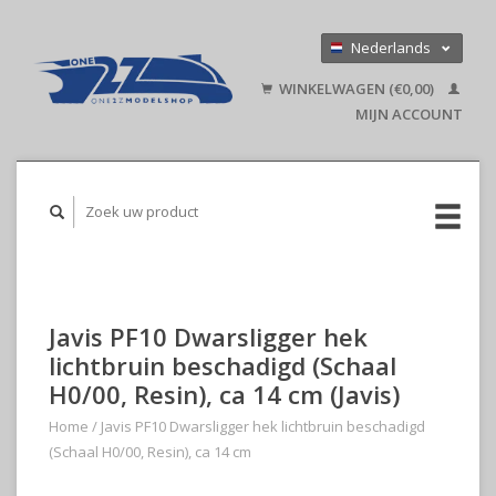
Nederlands
Deutsch
WINKELWAGEN (€0,00)
English
MIJN ACCOUNT
Javis PF10 Dwarsligger hek
lichtbruin beschadigd (Schaal
H0/00, Resin), ca 14 cm (Javis)
Home
/
Javis PF10 Dwarsligger hek lichtbruin beschadigd
(Schaal H0/00, Resin), ca 14 cm