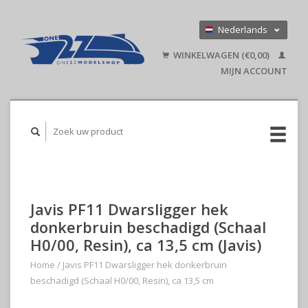
Nederlands
Deutsch
WINKELWAGEN (€0,00)
English
MIJN ACCOUNT
Javis PF11 Dwarsligger hek
donkerbruin beschadigd (Schaal
H0/00, Resin), ca 13,5 cm (Javis)
Home
/
Javis PF11 Dwarsligger hek donkerbruin
beschadigd (Schaal H0/00, Resin), ca 13,5 cm