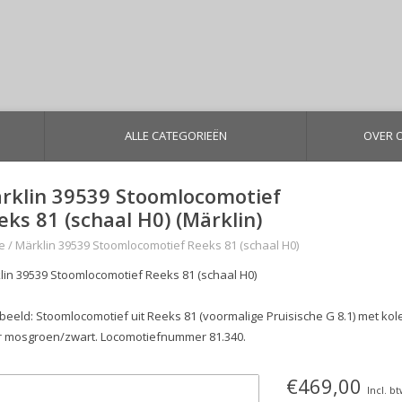
ALLE CATEGORIEËN
OVER 
rklin 39539 Stoomlocomotief
eks 81 (schaal H0) (Märklin)
e
/
Märklin 39539 Stoomlocomotief Reeks 81 (schaal H0)
lin 39539 Stoomlocomotief Reeks 81 (schaal H0)
beeld: Stoomlocomotief uit Reeks 81 (voormalige Pruisische G 8.1) met k
r mosgroen/zwart. Locomotiefnummer 81.340.
€469,00
Incl. b