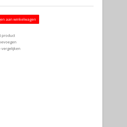
en aan winkelwagen
t product
 toevoegen
vergelijken