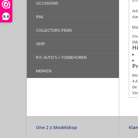
Inf
OCCASIONS
Ar
RAIL
Aan
9,6
Mär
COLLECTORS ITEMS
Vo
(NM
VERF
H
R/C AUTO'S + TOEBEHOREN
P
MERKEN
Mo
4 
de 
Ver
ge
Len
Een
ver
One 2 z Modelshop
Klan
De 
Vie