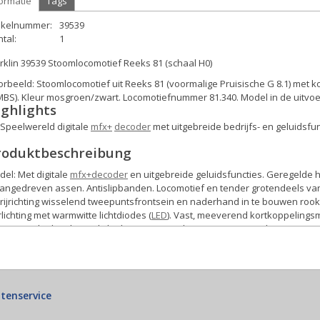
ormatie
Tags
tikelnummer:
39539
tal:
1
klin 39539 Stoomlocomotief Reeks 81 (schaal H0)
orbeeld:
Stoomlocomotief uit Reeks 81 (voormalige Pruisische G 8.1) met
BS). Kleur mosgroen/zwart. Locomotiefnummer 81.340. Model in de uitvoer
ighlights
Speelwereld digitale
mfx+
decoder
met uitgebreide bedrijfs- en geluidsfu
roduktbeschreibung
del:
Met digitale
mfx+
decoder
en uitgebreide geluidsfuncties. Geregelde h
Aangedreven assen. Antislipbanden. Locomotief en tender grotendeels van
rijrichting wisselend tweepuntsfrontsein en naderhand in te bouwen rookga
lichting met warmwitte lichtdiodes (
LED
). Vast, meeverend kortkoppelings
monteerde details, zoals leidingen en zandstrooipijpen. Remslangen en 
gte over de buffers 21 cm.
 bijpassende set rijtuigen vindt u in het Märklin H0-assortiment onder a
schillende Belgische goederenwagens uit de afgelopen jaren, met artikel
tenservice
gelijkstroom uitvoering van dit model vindt u in het Trix H0-assortiment o
le Tutorials, Produktvideos und Reportagen über die Welt der Modelleis