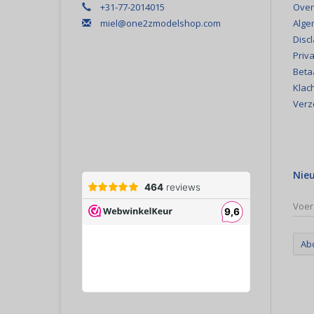
+31-77-2014015
Over
Ch
miel@one2zmodelshop.com
Alge
Ers
Disc
Priva
Beta
Klac
Verz
Nie
Ab