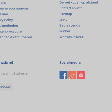
De wet kopen op afstand
 ons
annel
.
Contact en Info
mene voorwaarden
atzteile zu unseren Artikeln finden Sie
hier
in unserer Ersatzteilsuche.
Sitemap
laimer
Links
cy Policy
Beursagenda
almethoden
Winkel
htenprocedure
WebwinkelKeur
enden & retourneren
uwsbrief
Socialmedia
onneer