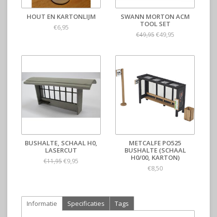
HOUT EN KARTONLIJM
SWANN MORTON ACM
TOOL SET
€6,95
€49,95
€49,95
BUSHALTE, SCHAAL H0,
METCALFE PO525
LASERCUT
BUSHALTE (SCHAAL
H0/00, KARTON)
€9,95
€11,95
€8,50
Informatie
Specificaties
Tags