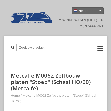
Nederlands
Deutsch
WINKELWAGEN (€0,00)
English
MIJN ACCOUNT
Metcalfe M0062 Zelfbouw
platen "Stoep" (Schaal HO/00)
(Metcalfe)
Home
/
Metcalfe M0062 Zelfbouw platen "Stoep" (Schaal
HO/00)