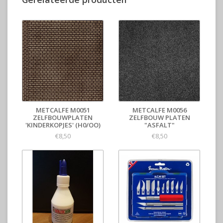
METCALFE M0051
METCALFE M0056
ZELFBOUWPLATEN
ZELFBOUW PLATEN
'KINDERKOPJES' (H0/OO)
"ASFALT"
€8,50
€8,50