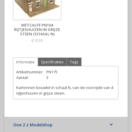
METCALFE PN104
RIJTJESHUIZEN IN GRIJZE
STEEN (SCHAAL N)
€13,50
Informatie
Specificaties
Tags
Artikelnummer:
PN175
Aantal:
3
Kartonnen bouwkit in schaal N, van de voorzijde van 4
rijtjeshuizen in grijze steen.
One 2 z Modelshop