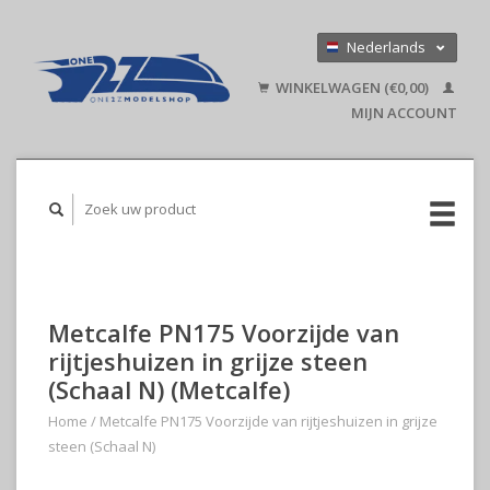
Nederlands
Deutsch
WINKELWAGEN (€0,00)
English
MIJN ACCOUNT
Metcalfe PN175 Voorzijde van
rijtjeshuizen in grijze steen
(Schaal N) (Metcalfe)
Home
/
Metcalfe PN175 Voorzijde van rijtjeshuizen in grijze
steen (Schaal N)