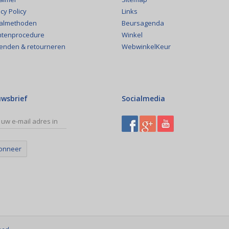
Links
cy Policy
Beursagenda
almethoden
Winkel
htenprocedure
WebwinkelKeur
enden & retourneren
uwsbrief
Socialmedia
onneer