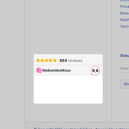
Priva
Beta
Klac
Verz
Nie
Ab