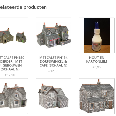
elateerde producten
ETCALFE PN150
METCALFE PN154
HOUT EN
OERDERIJ MET
DORPSWINKEL &
KARTONLIJM
BIJGEBOUWEN
CAFÉ (SCHAAL N)
€6,95
(SCHAAL N)
€12,50
€12,50