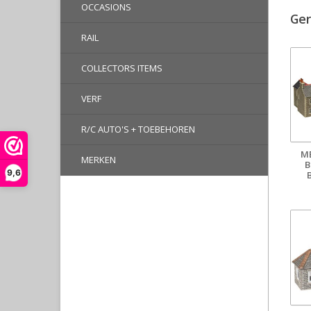
OCCASIONS
Ger
RAIL
COLLECTORS ITEMS
VERF
R/C AUTO'S + TOEBEHOREN
M
MERKEN
B
9,6