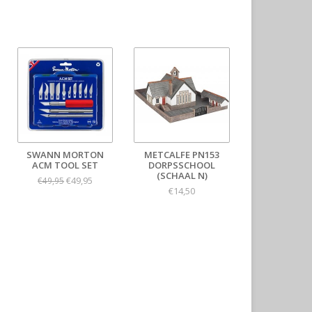
SWANN MORTON
METCALFE PN153
ACM TOOL SET
DORPSSCHOOL
(SCHAAL N)
€49,95
€49,95
€14,50