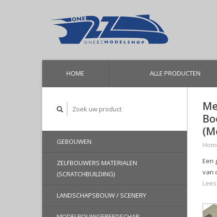
HOME
ALLE PRODUCTEN
Me
Bo
(M
GEBOUWEN
Hom
Een 
ZELFBOUWERS MATERIALEN
van 
(SCRATCHBUILDING)
Lees
LANDSCHAPSBOUW / SCENERY
MODELBOUWGEREEDSCHAP