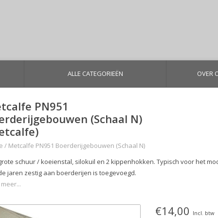
ALLE CATEGORIEËN
OVER 
tcalfe PN951
erderijgebouwen (Schaal N)
etcalfe)
e
/
Metcalfe PN951 Boerderijgebouwen (Schaal N)
grote schuur / koeienstal, silokuil en 2 kippenhokken. Typisch voor het 
de jaren zestig aan boerderijen is toegevoegd.
 meer...
€14,00
Incl. btw