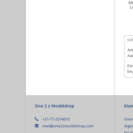
M
L
Inf
Ar
Aan
Een
beg
One 2 z Modelshop
Klan
+31-77-2014015
Over
miel@one2zmodelshop.com
Alge
Disc