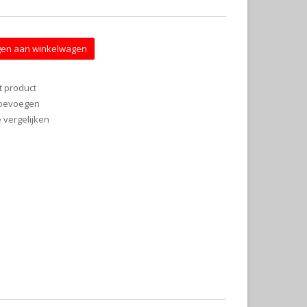
en aan winkelwagen
t product
 toevoegen
vergelijken