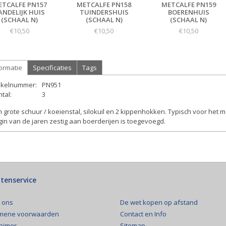
ETCALFE PN157
METCALFE PN158
METCALFE PN159
ANDELIJK HUIS
TUINDERSHUIS
BOERENHUIS
(SCHAAL N)
(SCHAAL N)
(SCHAAL N)
€10,50
€10,50
€10,50
ormatie
Specificaties
Tags
tikelnummer:
PN951
tal:
3
 grote schuur / koeienstal, silokuil en 2 kippenhokken. Typisch voor he
in van de jaren zestig aan boerderijen is toegevoegd.
tenservice
De wet kopen op afstand
 ons
Contact en Info
mene voorwaarden
Sitemap
laimer