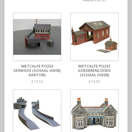
€49,95
€49,95
METCALFE PO233
METCALFE PO232
SEINHUIS (SCHAAL H0/00,
GOEDERENLOODS
KARTON)
(SCHAAL H0/00)
€14,50
€19,00