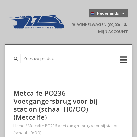
Nederlands
Deutsch
WINKELWAGEN (€0,00)
English
MIJN ACCOUNT
Metcalfe PO236
Voetgangersbrug voor bij
station (schaal H0/OO)
(Metcalfe)
Home
/
Metcalfe PO236 Voetgangersbrug voor bij station
(schaal H0/OO)