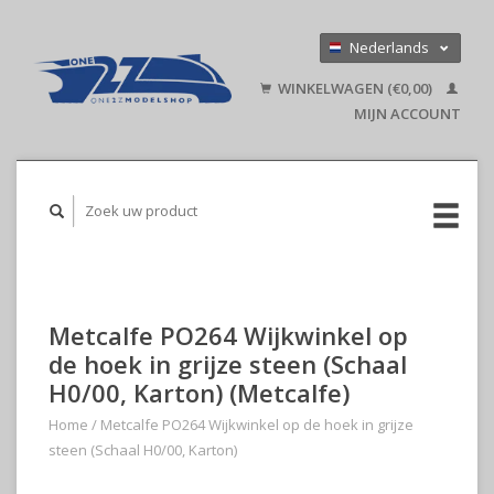
Nederlands
Deutsch
WINKELWAGEN (€0,00)
English
MIJN ACCOUNT
Metcalfe PO264 Wijkwinkel op
de hoek in grijze steen (Schaal
H0/00, Karton) (Metcalfe)
Home
/
Metcalfe PO264 Wijkwinkel op de hoek in grijze
steen (Schaal H0/00, Karton)