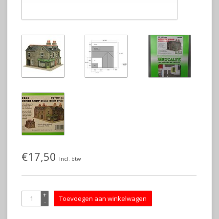
€17,50
Incl. btw
+
Toevoegen aan winkelwagen
-