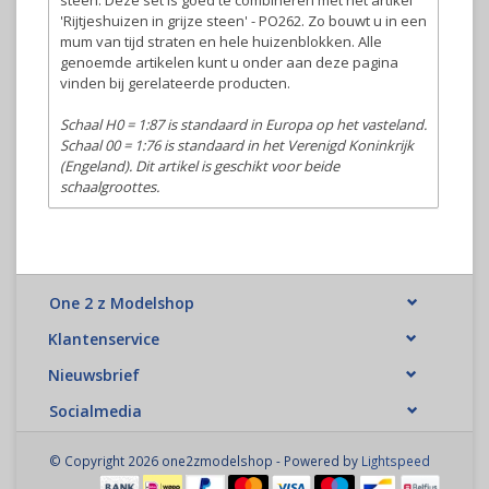
steen. Deze set is goed te combineren met het artikel
'Rijtjeshuizen in grijze steen' - PO262. Zo bouwt u in een
mum van tijd straten en hele huizenblokken. Alle
genoemde artikelen kunt u onder aan deze pagina
vinden bij gerelateerde producten.
Schaal H0 = 1:87 is standaard in Europa op het vasteland.
Schaal 00 = 1:76 is standaard in het Verenigd Koninkrijk
(Engeland). Dit artikel is geschikt voor beide
schaalgroottes.
One 2 z Modelshop
Klantenservice
Nieuwsbrief
Socialmedia
© Copyright 2026 one2zmodelshop - Powered by
Lightspeed