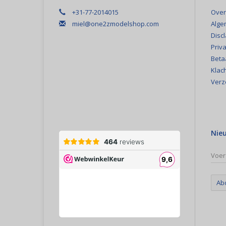
+31-77-2014015
Over
miel@one2zmodelshop.com
Alge
Disc
Priva
Beta
Klac
Verz
Nie
Ab