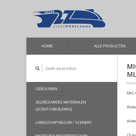
HOME
ALLE PRODUCTEN
MI
ML
Hom
GEBOUWEN
MIG 
ZELFBOUWERS MATERIALEN
Wate
(SCRATCHBUILDING)
Water
LANDSCHAPSBOUW / SCENERY
Grau
MODELBOUWGEREEDSCHAP