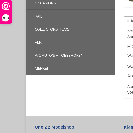
OCCASIONS
RAIL
9,6
Inf
COLLECTORS ITEMS
Ar
Aan
VERF
MI
R/C AUTO'S + TOEBEHOREN
Wat
Wat
MERKEN
Gra
Aa
vo
One 2 z Modelshop
Klan