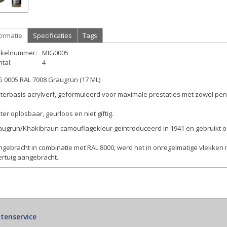
ormatie
Specificaties
Tags
tikelnummer:
MIG0005
tal:
4
G 0005 RAL 7008 Graugrün (17 ML)
erbasis acrylverf, geformuleerd voor maximale prestaties met zowel pens
er oplosbaar, geurloos en niet giftig.
ugrun/Khakibraun camouflagekleur geïntroduceerd in 1941 en gebruikt op 
ngebracht in combinatie met RAL 8000, werd het in onregelmatige vlekke
ertuig aangebracht.
tenservice