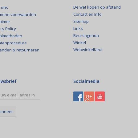
De wet kopen op afstand
 ons
Contact en Info
mene voorwaarden
Sitemap
laimer
Links
cy Policy
Beursagenda
almethoden
Winkel
htenprocedure
WebwinkelKeur
enden & retourneren
uwsbrief
Socialmedia
onneer