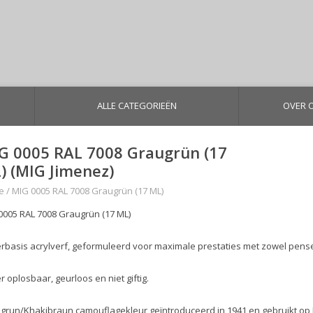
ALLE CATEGORIEËN
OVER 
G 0005 RAL 7008 Graugrün (17
) (MIG Jimenez)
e
/
MIG 0005 RAL 7008 Graugrün (17 ML)
0005 RAL 7008 Graugrün (17 ML)
rbasis acrylverf, geformuleerd voor maximale prestaties met zowel pensee
 oplosbaar, geurloos en niet giftig.
grun/Khakibraun camouflagekleur geïntroduceerd in 1941 en gebruikt op