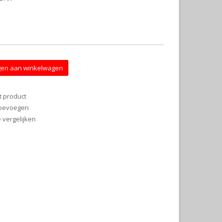
en aan winkelwagen
t product
 toevoegen
vergelijken