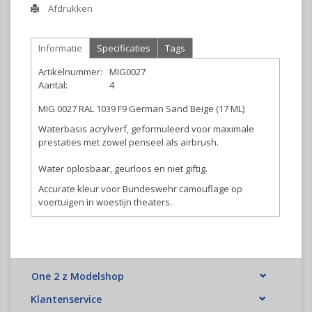
Afdrukken
Informatie
Specificaties
Tags
Artikelnummer:
MIG0027
Aantal:
4
MIG 0027 RAL 1039 F9 German Sand Beige (17 ML)
Waterbasis acrylverf, geformuleerd voor maximale
prestaties met zowel penseel als airbrush.
Water oplosbaar, geurloos en niet giftig.
Accurate kleur voor Bundeswehr camouflage op
voertuigen in woestijn theaters.
One 2 z Modelshop
Klantenservice