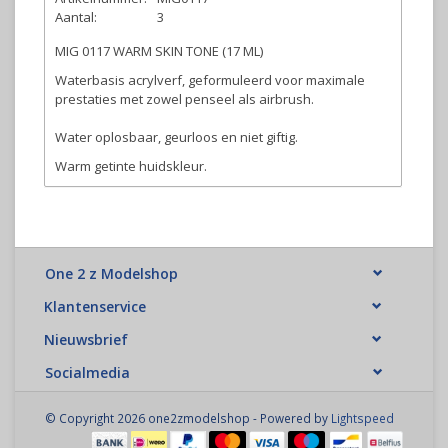
Aantal:
3
MIG 0117 WARM SKIN TONE (17 ML)
Waterbasis acrylverf, geformuleerd voor maximale
prestaties met zowel penseel als airbrush.
Water oplosbaar, geurloos en niet giftig.
Warm getinte huidskleur.
One 2 z Modelshop
Klantenservice
Nieuwsbrief
Socialmedia
© Copyright 2026 one2zmodelshop - Powered by
Lightspeed