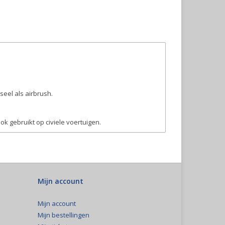
eel als airbrush.
k gebruikt op civiele voertuigen.
Mijn account
Mijn account
Mijn bestellingen