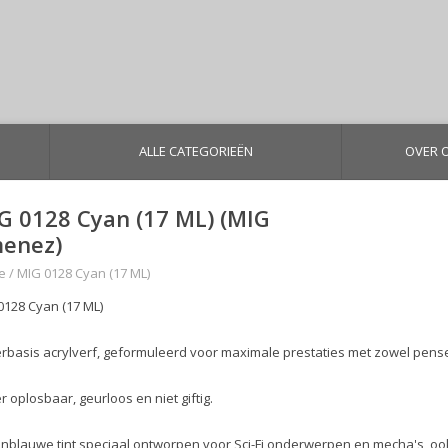
ALLE CATEGORIEËN
OVER 
G 0128 Cyan (17 ML) (MIG
menez)
e
/
MIG 0128 Cyan (17 ML)
0128 Cyan (17 ML)
rbasis acrylverf, geformuleerd voor maximale prestaties met zowel pensee
 oplosbaar, geurloos en niet giftig.
nblauwe tint speciaal ontworpen voor Sci-Fi onderwerpen en mecha's, ook