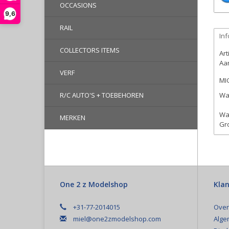
OCCASIONS
9,6
RAIL
Inf
COLLECTORS ITEMS
Ar
Aan
VERF
MIG
R/C AUTO'S + TOEBEHOREN
Wat
Wat
MERKEN
Gro
One 2 z Modelshop
Klan
+31-77-2014015
Over
miel@one2zmodelshop.com
Alge