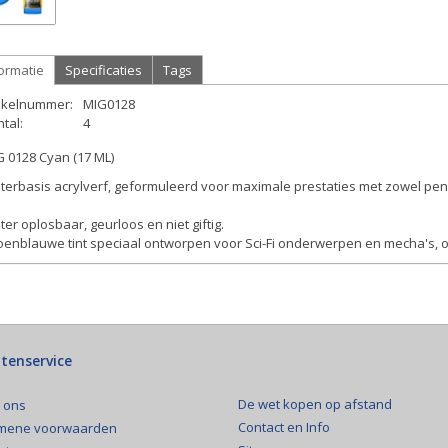
ormatie
Specificaties
Tags
tikelnummer:
MIG0128
tal:
4
 0128 Cyan (17 ML)
erbasis acrylverf, geformuleerd voor maximale prestaties met zowel pens
er oplosbaar, geurloos en niet giftig.
enblauwe tint speciaal ontworpen voor Sci-Fi onderwerpen en mecha's, oo
tenservice
De wet kopen op afstand
 ons
Contact en Info
mene voorwaarden