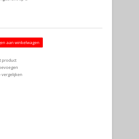
en aan winkelwagen
t product
 toevoegen
vergelijken