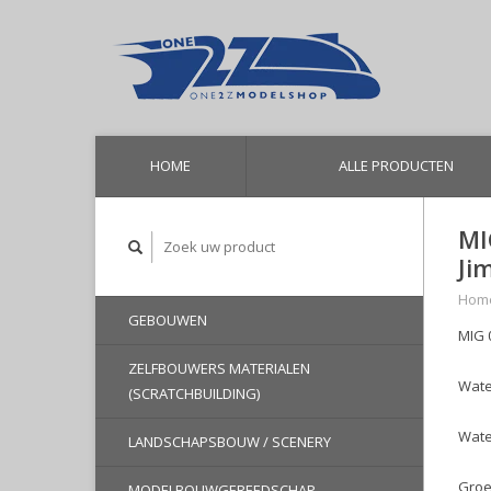
HOME
ALLE PRODUCTEN
MI
Ji
Hom
GEBOUWEN
MIG 
ZELFBOUWERS MATERIALEN
Wate
(SCRATCHBUILDING)
Water
LANDSCHAPSBOUW / SCENERY
Groe
MODELBOUWGEREEDSCHAP