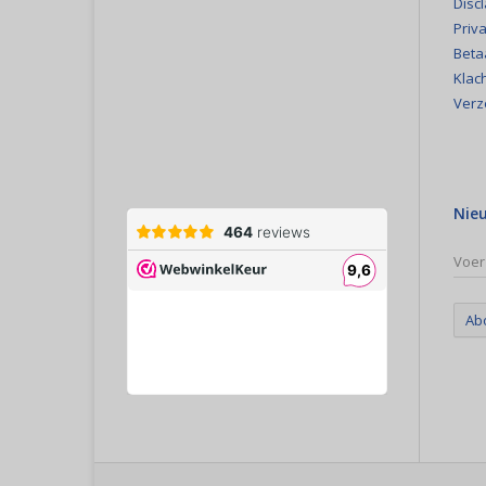
Disc
Priva
Beta
Klac
Verz
Nie
Ab