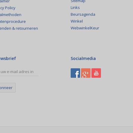
Sitemap
laimer
Links
cy Policy
Beursagenda
almethoden
Winkel
htenprocedure
WebwinkelKeur
enden & retourneren
uwsbrief
Socialmedia
onneer