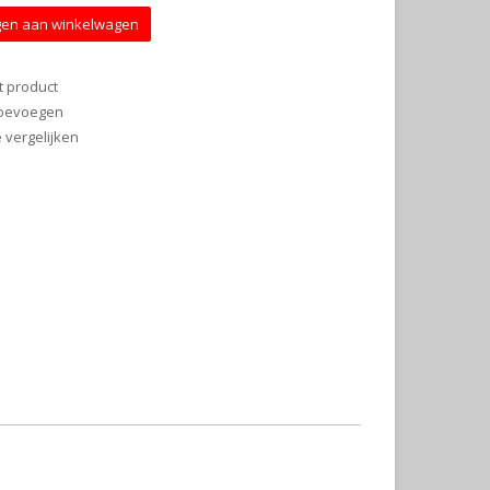
en aan winkelwagen
t product
 toevoegen
vergelijken