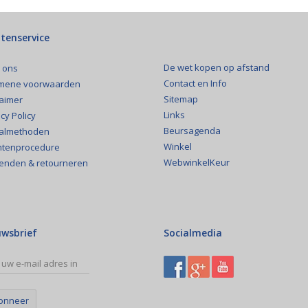
tenservice
De wet kopen op afstand
 ons
Contact en Info
mene voorwaarden
Sitemap
laimer
Links
cy Policy
Beursagenda
almethoden
Winkel
htenprocedure
WebwinkelKeur
enden & retourneren
uwsbrief
Socialmedia
onneer