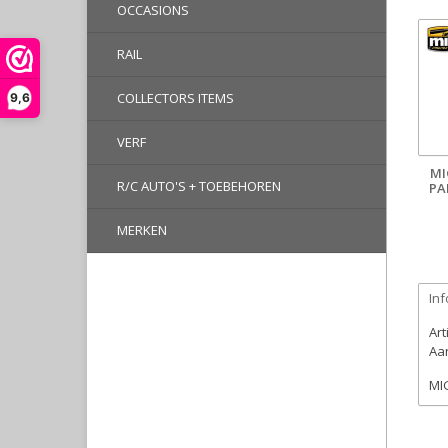
OCCASIONS
RAIL
COLLECTORS ITEMS
9,6
VERF
MI
R/C AUTO'S + TOEBEHOREN
PA
MERKEN
Inf
Ar
Aan
MI