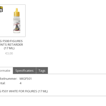
G F500 FIGURES
INTS RETARDER
(17 ML)
€3,00
ormatie
Specificaties
Tags
tikelnummer:
MIGF501
tal:
4
G F501 WHITE FOR FIGURES (17 ML)