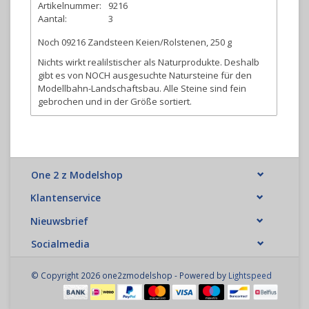
Artikelnummer:
9216
Aantal:
3
Noch 09216 Zandsteen Keien/Rolstenen, 250 g
Nichts wirkt realilstischer als Naturprodukte. Deshalb
gibt es von NOCH ausgesuchte Natursteine für den
Modellbahn-Landschaftsbau. Alle Steine sind fein
gebrochen und in der Größe sortiert.
One 2 z Modelshop
Klantenservice
Nieuwsbrief
Socialmedia
© Copyright 2026 one2zmodelshop - Powered by
Lightspeed