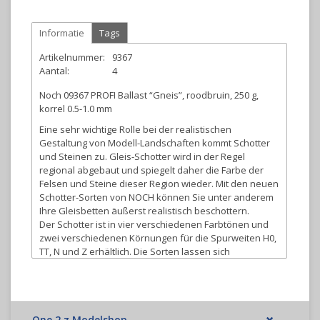
Informatie
Tags
Artikelnummer:
9367
Aantal:
4
Noch 09367 PROFI Ballast “Gneis”, roodbruin, 250 g,
korrel 0.5-1.0 mm
Eine sehr wichtige Rolle bei der realistischen
Gestaltung von Modell-Landschaften kommt Schotter
und Steinen zu. Gleis-Schotter wird in der Regel
regional abgebaut und spiegelt daher die Farbe der
Felsen und Steine dieser Region wieder. Mit den neuen
Schotter-Sorten von NOCH können Sie unter anderem
Ihre Gleisbetten äußerst realistisch beschottern.
Der Schotter ist in vier verschiedenen Farbtönen und
zwei verschiedenen Körnungen für die Spurweiten H0,
TT, N und Z erhältlich. Die Sorten lassen sich
untereinander prima mischen. Dadurch entstehen
ganz neue, individuelle Farben.
Zur Ausgestaltung von Loks und Betriebswerken
erscheint außerdem neue Kohle. Diese besteht aus
einem Material, das echter Kohle zum Verwechseln
One 2 z Modelshop