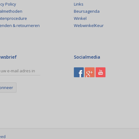
Links
cy Policy
Beursagenda
almethoden
Winkel
htenprocedure
WebwinkelKeur
enden & retourneren
uwsbrief
Socialmedia
onneer
eed