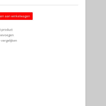
en aan winkelwagen
t product
 toevoegen
vergelijken