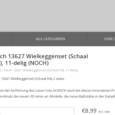
ALLE CATEGORIEËN
OVER 
ch 13627 Wielkeggenset (Schaal
), 11-delig (NOCH)
e
/
Noch 13627 Wielkeggenset (Schaal H0), 11-delig
 13627 Wielkeggenset (Schaal H0), 2 stuks
bei der Einführung des Laser-Cuts ist NOCH auch bei dieser innovativen Pr
 erstmals die neuen 3D minis an: Modelle, die neue Maßstäbe in der Detaill
€8,99
Incl. btw