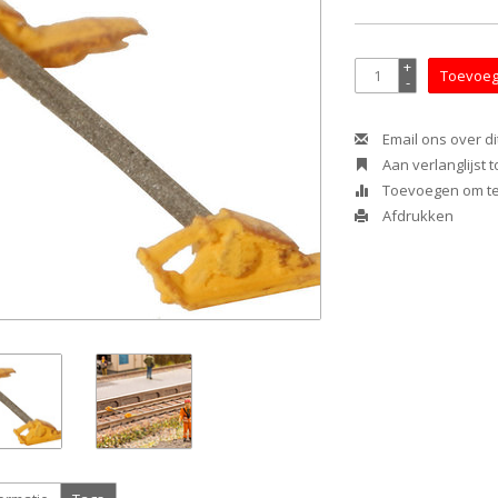
+
Toevoeg
-
Email ons over di
Aan verlanglijst
Toevoegen om te 
Afdrukken