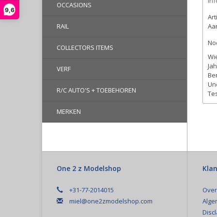
Inf
OCCASIONS
9,6
Ar
RAIL
Aan
Noc
COLLECTORS ITEMS
Wie
Jah
VERF
Ber
Und
R/C AUTO'S + TOEBEHOREN
Tes
MERKEN
One 2 z Modelshop
Klan
+31-77-2014015
Over
miel@one2zmodelshop.com
Alge
Disc