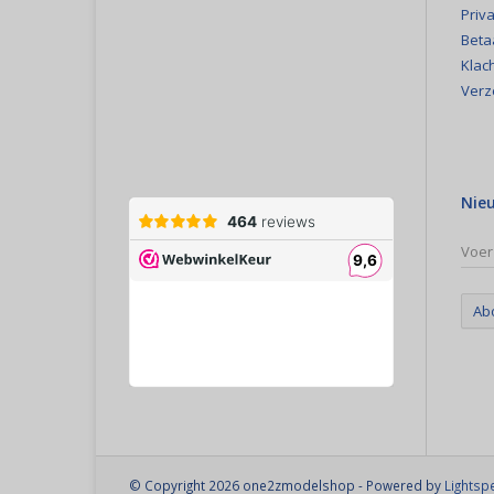
Priva
Beta
Klac
Verz
Nie
Ab
© Copyright 2026 one2zmodelshop - Powered by
Lightsp