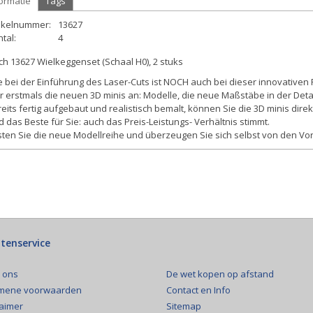
ormatie
Tags
tikelnummer:
13627
tal:
4
h 13627 Wielkeggenset (Schaal H0), 2 stuks
 bei der Einführung des Laser-Cuts ist NOCH auch bei dieser innovativen 
r erstmals die neuen 3D minis an: Modelle, die neue Maßstäbe in der Detail
eits fertig aufgebaut und realistisch bemalt, können Sie die 3D minis direk
 das Beste für Sie: auch das Preis-Leistungs- Verhältnis stimmt.
ten Sie die neue Modellreihe und überzeugen Sie sich selbst von den Vor
tenservice
De wet kopen op afstand
 ons
Contact en Info
mene voorwaarden
Sitemap
laimer