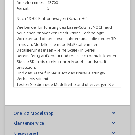
Artikelnummer:
13700
Aantal:
3
Noch 13700 Platformwagen (Schaal H0)
Wie bei der Einführung des Laser-Cuts ist NOCH auch
bei dieser innovativen Produktions-Technologie
Vorreiter und bietet dieses Jahr erstmals die neuen 3D
minis an: Modelle, die neue Maßstäbe in der
Detaillierung setzen – »Fine Scale« in Serie!
Bereits fertig aufgebaut und realistisch bemalt, können
Sie die 3D minis direkt in Ihrer Modell- Landschaft
einsetzen.
Und das Beste für Sie: auch das Preis-Leistungs-
Verhältnis stimmt.
Testen Sie die neue Modellreihe und überzeugen Sie
sich selbst von den Vorteilen der 3D-Druck-Modelle.
One 2 z Modelshop
Klantenservice
Nieuwsbrief