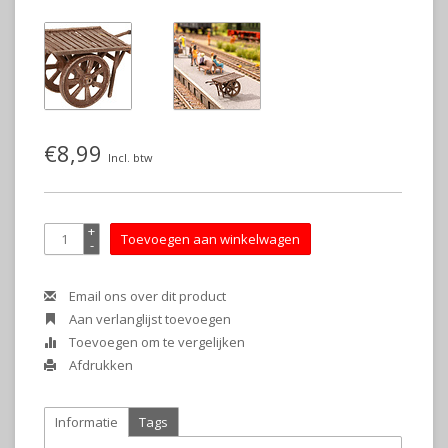
€8,99
Incl. btw
+
Toevoegen aan winkelwagen
-
Email ons over dit product
Aan verlanglijst toevoegen
Toevoegen om te vergelijken
Afdrukken
Informatie
Tags