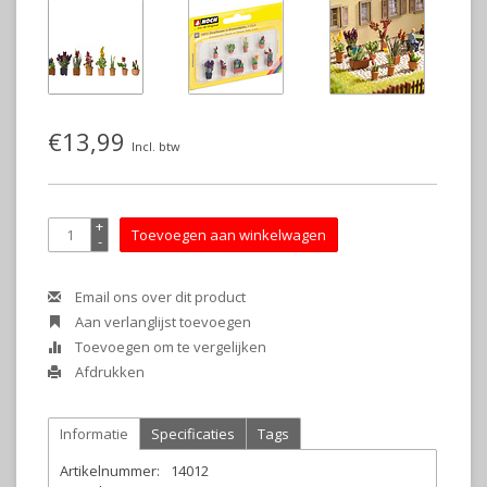
€13,99
Incl. btw
+
Toevoegen aan winkelwagen
-
Email ons over dit product
Aan verlanglijst toevoegen
Toevoegen om te vergelijken
Afdrukken
Informatie
Specificaties
Tags
Artikelnummer:
14012