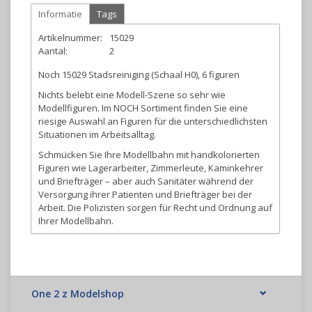
Informatie
Tags
Artikelnummer:
15029
Aantal:
2
Noch 15029 Stadsreiniging (Schaal H0), 6 figuren
Nichts belebt eine Modell-Szene so sehr wie
Modellfiguren. Im NOCH Sortiment finden Sie eine
riesige Auswahl an Figuren für die unterschiedlichsten
Situationen im Arbeitsalltag.
Schmücken Sie Ihre Modellbahn mit handkolorierten
Figuren wie Lagerarbeiter, Zimmerleute, Kaminkehrer
und Briefträger – aber auch Sanitäter während der
Versorgung ihrer Patienten und Briefträger bei der
Arbeit. Die Polizisten sorgen für Recht und Ordnung auf
Ihrer Modellbahn.
Die Figuren von NOCH lassen keine Wünsche offen
und ermöglichen somit eine lebedinge
Landschaftsgestaltung.
One 2 z Modelshop