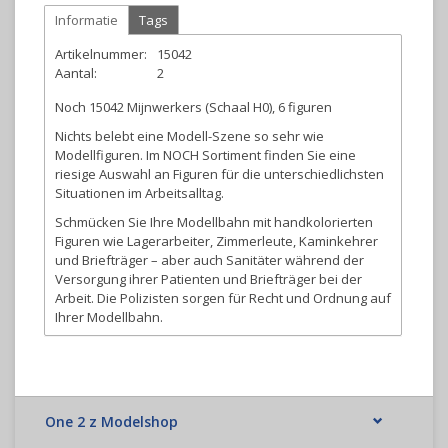
Informatie
Tags
Artikelnummer:
15042
Aantal:
2
Noch 15042 Mijnwerkers (Schaal H0), 6 figuren
Nichts belebt eine Modell-Szene so sehr wie
Modellfiguren. Im NOCH Sortiment finden Sie eine
riesige Auswahl an Figuren für die unterschiedlichsten
Situationen im Arbeitsalltag.
Schmücken Sie Ihre Modellbahn mit handkolorierten
Figuren wie Lagerarbeiter, Zimmerleute, Kaminkehrer
und Briefträger – aber auch Sanitäter während der
Versorgung ihrer Patienten und Briefträger bei der
Arbeit. Die Polizisten sorgen für Recht und Ordnung auf
Ihrer Modellbahn.
Die Figuren von NOCH lassen keine Wünsche offen
und ermöglichen somit eine lebedinge
Landschaftsgestaltung.
One 2 z Modelshop