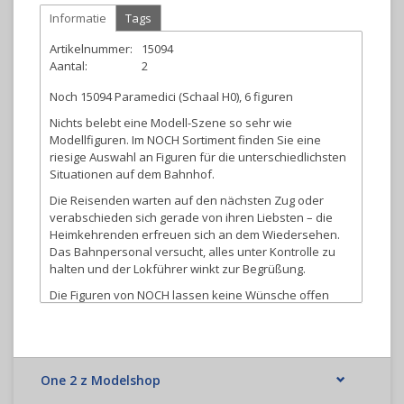
Informatie
Tags
Artikelnummer:
15094
Aantal:
2
Noch 15094 Paramedici (Schaal H0), 6 figuren
Nichts belebt eine Modell-Szene so sehr wie
Modellfiguren. Im NOCH Sortiment finden Sie eine
riesige Auswahl an Figuren für die unterschiedlichsten
Situationen auf dem Bahnhof.
Die Reisenden warten auf den nächsten Zug oder
verabschieden sich gerade von ihren Liebsten – die
Heimkehrenden erfreuen sich an dem Wiedersehen.
Das Bahnpersonal versucht, alles unter Kontrolle zu
halten und der Lokführer winkt zur Begrüßung.
Die Figuren von NOCH lassen keine Wünsche offen
und ermöglichen somit eine lebendige
Landschaftsgestaltung.
One 2 z Modelshop