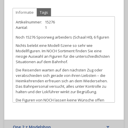
Informatie
Tags
Artikelnummer:
15276
Aantal:
1
Noch 15276 Spoorweg arbeiders (Schaal H0), 6 figuren
Nichts belebt eine Modell-Szene so sehr wie
Modellfiguren. Im NOCH Sortiment finden Sie eine
riesige Auswahl an Figuren für die unterschiedlichsten
Situationen auf dem Bahnhof.
Die Reisenden warten auf den nächsten Zug oder
verabschieden sich gerade von ihren Liebsten – die
Heimkehrenden erfreuen sich an dem Wiedersehen.
Das Bahnpersonal versucht, alles unter Kontrolle zu
halten und der Lokführer winkt zur Begrüßung.
Die Figuren von NOCH lassen keine Wünsche offen
und ermöglichen somit eine lebendige
Landschaftsgestaltung.
One 2 z Modelshop