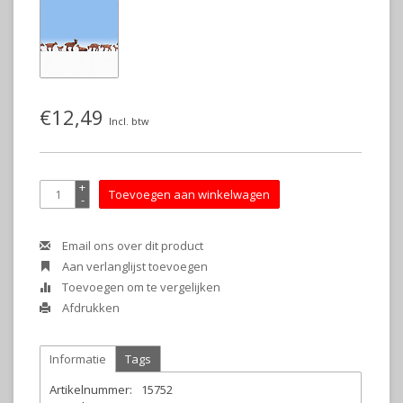
€12,49
Incl. btw
+
Toevoegen aan winkelwagen
-
Email ons over dit product
Aan verlanglijst toevoegen
Toevoegen om te vergelijken
Afdrukken
Informatie
Tags
Artikelnummer:
15752