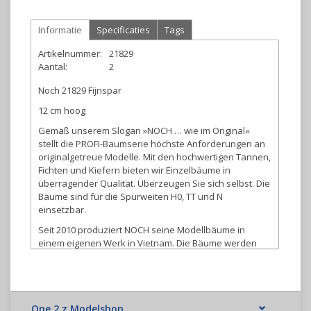
Informatie
Specificaties
Tags
Artikelnummer:
21829
Aantal:
2
Noch 21829 Fijnspar
12 cm hoog
Gemäß unserem Slogan »NOCH … wie im Original«
stellt die PROFI-Baumserie höchste Anforderungen an
originalgetreue Modelle. Mit den hochwertigen Tannen,
Fichten und Kiefern bieten wir Einzelbäume in
überragender Qualität. Überzeugen Sie sich selbst. Die
Bäume sind für die Spurweiten H0, TT und N
einsetzbar.
Seit 2010 produziert NOCH seine Modellbäume in
einem eigenen Werk in Vietnam. Die Bäume werden
dort liebevoll von Hand gefertigt. Dadurch wurde es
möglich, die bekannten PROFI-Bäume in ihrer Qualität
noch weiter zu verbessern.
Die Stämme der Bäume werden aufwändig matt
One 2 z Modelshop