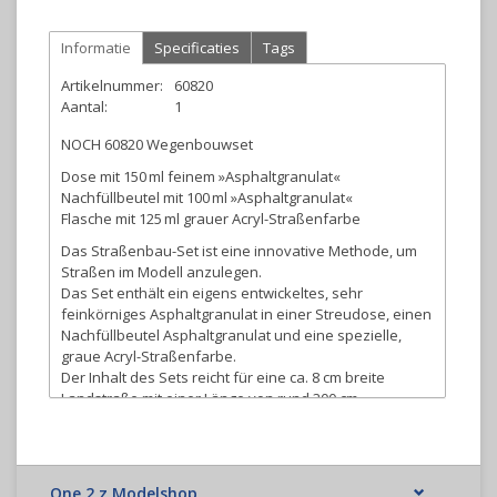
Informatie
Specificaties
Tags
Artikelnummer:
60820
Aantal:
1
NOCH 60820 Wegenbouwset
Dose mit 150 ml feinem »Asphaltgranulat«
Nachfüllbeutel mit 100 ml »Asphaltgranulat«
Flasche mit 125 ml grauer Acryl-Straßenfarbe
Das Straßenbau-Set ist eine innovative Methode, um
Straßen im Modell anzulegen.
Das Set enthält ein eigens entwickeltes, sehr
feinkörniges Asphaltgranulat in einer Streudose, einen
Nachfüllbeutel Asphaltgranulat und eine spezielle,
graue Acryl-Straßenfarbe.
Der Inhalt des Sets reicht für eine ca. 8 cm breite
Landstraße mit einer Länge von rund 300 cm.
One 2 z Modelshop