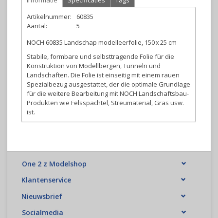
Informatie
Specificaties
Tags
Artikelnummer:
60835
Aantal:
5
NOCH 60835 Landschap modelleerfolie, 150 x 25 cm
Stabile, formbare und selbsttragende Folie für die
Konstruktion von Modellbergen, Tunneln und
Landschaften. Die Folie ist einseitig mit einem rauen
Spezialbezug ausgestattet, der die optimale Grundlage
für die weitere Bearbeitung mit NOCH Landschaftsbau-
Produkten wie Felsspachtel, Streumaterial, Gras usw.
ist.
One 2 z Modelshop
Klantenservice
Nieuwsbrief
Socialmedia