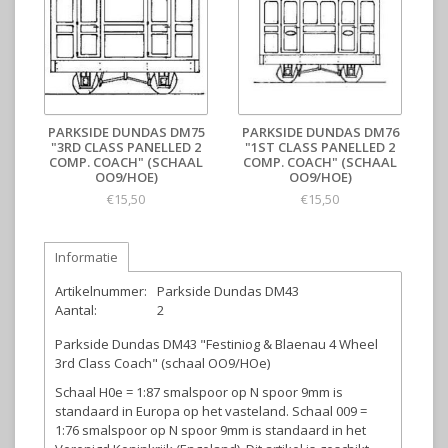
PARKSIDE DUNDAS DM75
PARKSIDE DUNDAS DM76
"3RD CLASS PANELLED 2
"1ST CLASS PANELLED 2
COMP. COACH" (SCHAAL
COMP. COACH" (SCHAAL
OO9/HOE)
OO9/HOE)
€15,50
€15,50
Informatie
Artikelnummer:
Parkside Dundas DM43
Aantal:
2
Parkside Dundas DM43 "Festiniog & Blaenau 4 Wheel
3rd Class Coach" (schaal OO9/HOe)
Schaal H0e = 1:87 smalspoor op N spoor 9mm is
standaard in Europa op het vasteland. Schaal 009 =
1:76 smalspoor op N spoor 9mm is standaard in het