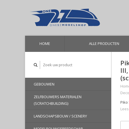
HOME
ALLE PRODUCTEN
Pi
II
(s
GEBOUWEN
Hom
Deco
ZELFBOUWERS MATERIALEN
Piko
(SCRATCHBUILDING)
Lees
LANDSCHAPSBOUW / SCENERY
MODELBOUWGEREEDSCHAP