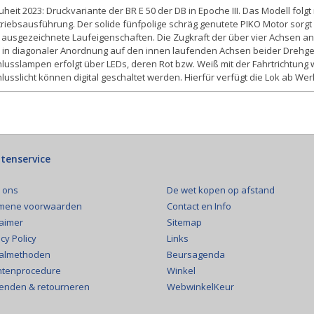
heit 2023: Druckvariante der BR E 50 der DB in Epoche III. Das Modell folg
triebsausführung. Der solide fünfpolige schräg genutete PIKO Motor sor
 ausgezeichnete Laufeigenschaften. Die Zugkraft der über vier Achsen an
 in diagonaler Anordnung auf den innen laufenden Achsen beider Drehgest
lusslampen erfolgt über LEDs, deren Rot bzw. Weiß mit der Fahrtrichtung
lusslicht können digital geschaltet werden. Hierfür verfügt die Lok ab W
tenservice
De wet kopen op afstand
 ons
Contact en Info
mene voorwaarden
Sitemap
laimer
Links
cy Policy
Beursagenda
almethoden
Winkel
htenprocedure
WebwinkelKeur
enden & retourneren