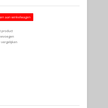
en aan winkelwagen
t product
 toevoegen
vergelijken