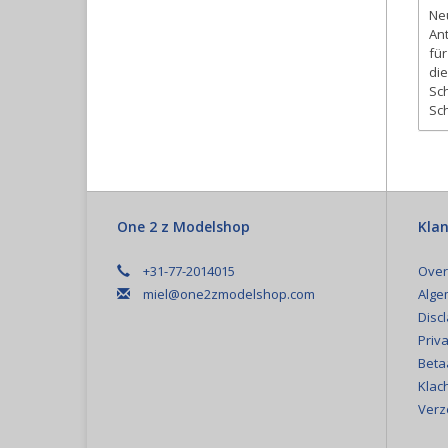
Neu
An
für
die
Sch
Sch
One 2 z Modelshop
Klan
+31-77-2014015
Over
miel@one2zmodelshop.com
Alge
Disc
Priva
Beta
Klac
Verz