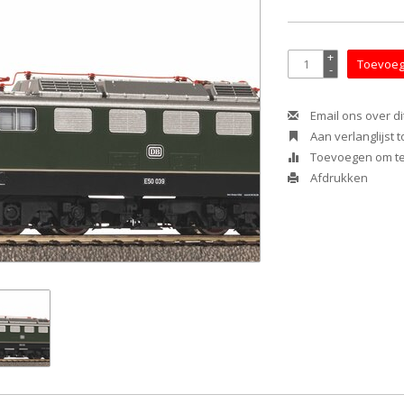
+
Toevoeg
-
Email ons over di
Aan verlanglijst
Toevoegen om te 
Afdrukken