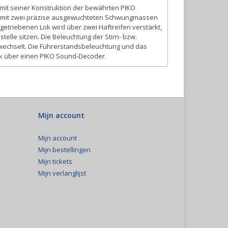
t mit seiner Konstruktion der bewährten PIKO
gt mit zwei präzise ausgewuchteten Schwungmassen
getriebenen Lok wird über zwei Haftreifen verstärkt,
elle sitzen. Die Beleuchtung der Stirn- bzw.
 wechselt. Die Führerstandsbeleuchtung und das
erk über einen PIKO Sound-Decoder.
Mijn account
Mijn account
Mijn bestellingen
Mijn tickets
Mijn verlanglijst