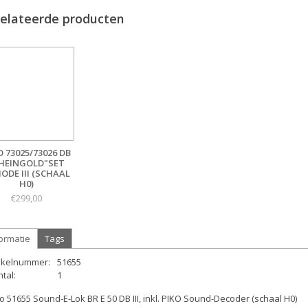
elateerde producten
O 73025/73026 DB
HEINGOLD"SET
IODE III (SCHAAL
H0)
€299,00
ormatie
Tags
tikelnummer:
51655
tal:
1
o 51655 Sound-E-Lok BR E 50 DB III, inkl. PIKO Sound-Decoder (schaal H0)