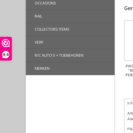
OCCASIONS
Ger
RAIL
COLLECTORS ITEMS
VERF
9,6
R/C AUTO'S + TOEBEHOREN
PIK
MERKEN
"R
PER
Inf
Ar
Aan
Pik