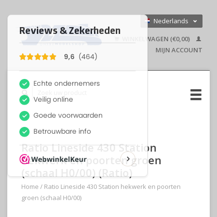
Nederlands
Deutsch
WINKELWAGEN (€0,00)
English
MIJN ACCOUNT
Ratio Lineside 430 Station
hekwerk en poorten groen
(schaal H0/00) (Ratio)
Home
/
Ratio Lineside 430 Station hekwerk en poorten
groen (schaal H0/00)