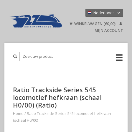
Nederlands
Deutsch
WINKELWAGEN (€0,00)
English
MIJN ACCOUNT
Ratio Trackside Series 545
locomotief hefkraan (schaal
H0/00) (Ratio)
Home
/
Ratio Trackside Series 545 locomotief hefkraan
(schaal H0/00)