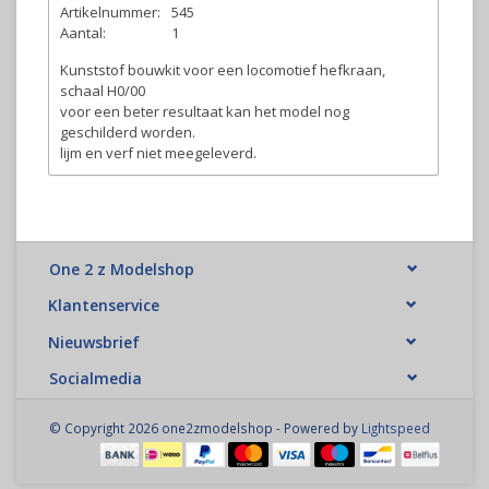
Artikelnummer:
545
Aantal:
1
Kunststof bouwkit voor een locomotief hefkraan,
schaal H0/00
voor een beter resultaat kan het model nog
geschilderd worden.
lijm en verf niet meegeleverd.
One 2 z Modelshop
Klantenservice
Nieuwsbrief
Socialmedia
© Copyright 2026 one2zmodelshop - Powered by
Lightspeed