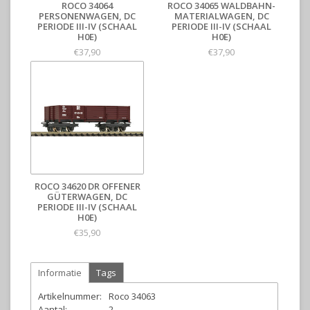
ROCO 34064
ROCO 34065 WALDBAHN-
PERSONENWAGEN, DC
MATERIALWAGEN, DC
PERIODE III-IV (SCHAAL
PERIODE III-IV (SCHAAL
H0E)
H0E)
€37,90
€37,90
ROCO 34620 DR OFFENER
GÜTERWAGEN, DC
PERIODE III-IV (SCHAAL
H0E)
€35,90
Informatie
Tags
Artikelnummer:
Roco 34063
Aantal:
2